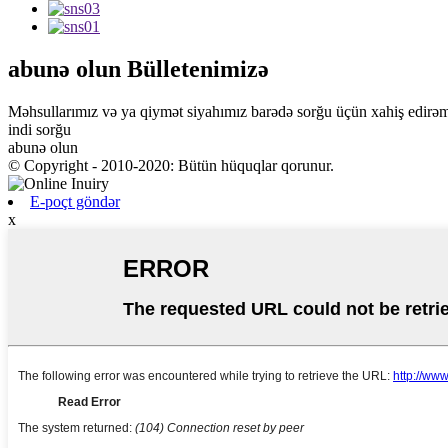
abunə olun
Bülletenimizə
Məhsullarımız və ya qiymət siyahımız barədə sorğu üçün xahiş edirəm 
indi sorğu
abunə olun
© Copyright - 2010-2020: Bütün hüquqlar qorunur.
E-poçt göndər
x