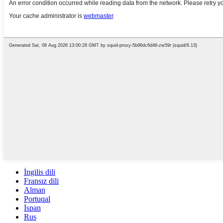
İngilis dili
Fransız dili
Alman
Portuqal
İspan
Rus