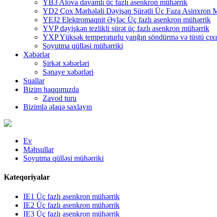
YB3 Alova davamlı üç fazlı asenkron mühərrik
YD2 Çox Mərhələli Dəyişən Sürətli Üç Faza Asinxron 
YEJ2 Elektromaqnit Əyləc Üç fazlı asenkron mühərrik
YVP dəyişkən tezlikli sürət üç fazlı asenkron mühərrik
YXP Yüksək temperaturlu yanğın söndürmə və tüstü çıxış
Soyutma qülləsi mühərriki
Xəbərlər
Şirkət xəbərləri
Sənaye xəbərləri
Suallar
Bizim haqqımızda
Zavod turu
Bizimlə əlaqə saxlayın
Ev
Məhsullar
Soyutma qülləsi mühərriki
Kateqoriyalar
IE1 Üç fazlı asenkron mühərrik
IE2 Üç fazlı asenkron mühərrik
IE3 Üç fazlı asenkron mühərrik