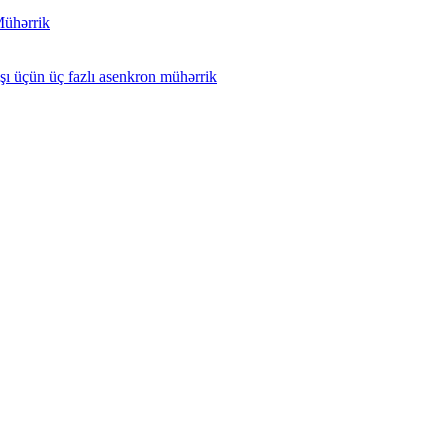
Mühərrik
ı üçün üç fazlı asenkron mühərrik