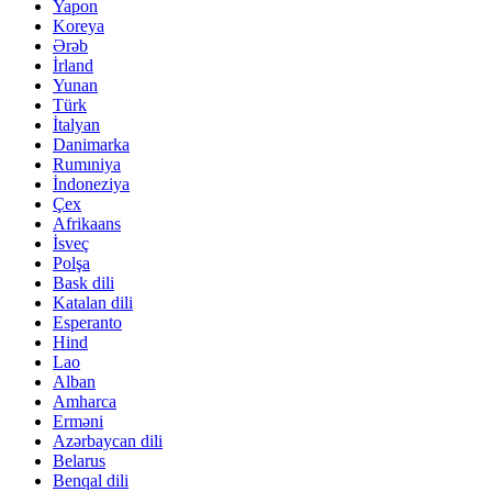
Yapon
Koreya
Ərəb
İrland
Yunan
Türk
İtalyan
Danimarka
Rumıniya
İndoneziya
Çex
Afrikaans
İsveç
Polşa
Bask dili
Katalan dili
Esperanto
Hind
Lao
Alban
Amharca
Erməni
Azərbaycan dili
Belarus
Benqal dili