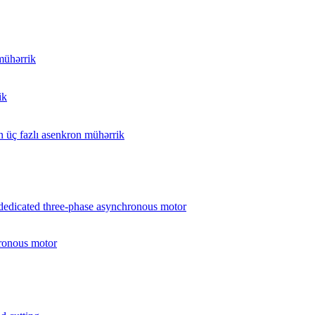
mühərrik
ik
 üç fazlı asenkron mühərrik