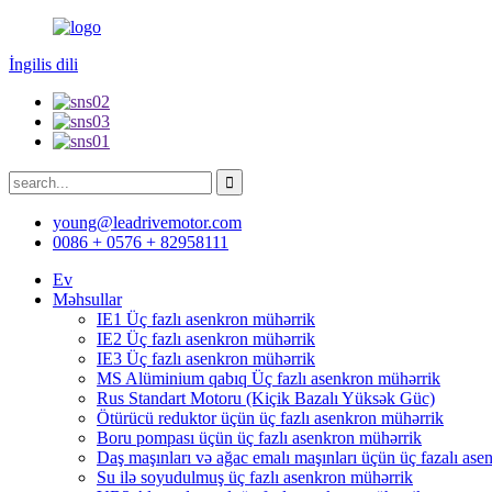
İngilis dili
young@leadrivemotor.com
0086 + 0576 + 82958111
Ev
Məhsullar
IE1 Üç fazlı asenkron mühərrik
IE2 Üç fazlı asenkron mühərrik
IE3 Üç fazlı asenkron mühərrik
MS Alüminium qabıq Üç fazlı asenkron mühərrik
Rus Standart Motoru (Kiçik Bazalı Yüksək Güc)
Ötürücü reduktor üçün üç fazlı asenkron mühərrik
Boru pompası üçün üç fazlı asenkron mühərrik
Daş maşınları və ağac emalı maşınları üçün üç fazalı as
Su ilə soyudulmuş üç fazlı asenkron mühərrik