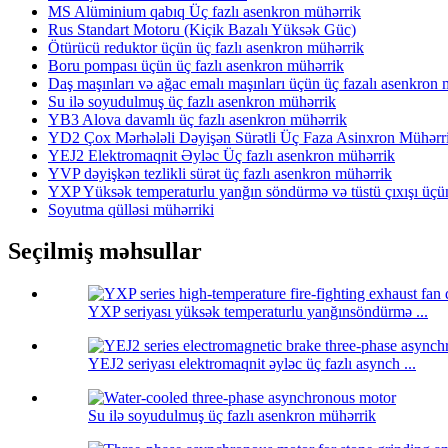
MS Alüminium qabıq Üç fazlı asenkron mühərrik
Rus Standart Motoru (Kiçik Bazalı Yüksək Güc)
Ötürücü reduktor üçün üç fazlı asenkron mühərrik
Boru pompası üçün üç fazlı asenkron mühərrik
Daş maşınları və ağac emalı maşınları üçün üç fazalı asenkron 
Su ilə soyudulmuş üç fazlı asenkron mühərrik
YB3 Alova davamlı üç fazlı asenkron mühərrik
YD2 Çox Mərhələli Dəyişən Sürətli Üç Faza Asinxron Mühərr
YEJ2 Elektromaqnit Əyləc Üç fazlı asenkron mühərrik
YVP dəyişkən tezlikli sürət üç fazlı asenkron mühərrik
YXP Yüksək temperaturlu yanğın söndürmə və tüstü çıxışı üçün
Soyutma qülləsi mühərriki
Seçilmiş məhsullar
YXP seriyası yüksək temperaturlu yanğınsöndürmə ...
YEJ2 seriyası elektromaqnit əyləc üç fazlı asynch ...
Su ilə soyudulmuş üç fazlı asenkron mühərrik