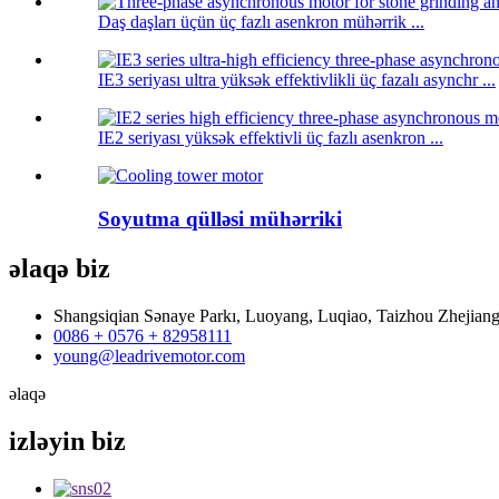
Daş daşları üçün üç fazlı asenkron mühərrik ...
IE3 seriyası ultra yüksək effektivlikli üç fazalı asynchr ...
IE2 seriyası yüksək effektivli üç fazlı asenkron ...
Soyutma qülləsi mühərriki
əlaqə
biz
Shangsiqian Sənaye Parkı, Luoyang, Luqiao, Taizhou Zhejian
0086 + 0576 + 82958111
young@leadrivemotor.com
əlaqə
izləyin
biz