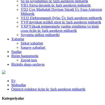
Su ilə soyudulmuş üç fazlı asenkron mühərrik
YB3 Alova davamlı üç fazlı asenkron mühərrik
YD2 Çox Mərhələli Dəyişən Sürətli Üç Faza Asinxron
Mühərrik
YEJ2 Elektromaqnit Əyləc Üç fazlı asenkron mühərrik
YVP dəyişkən tezlikli sürət üç fazlı asenkron mühərrik
YXP Yüksək temperaturlu yanğın söndürmə və tüstü
çıxışı üçün üç fazlı asenkron mühərrik
Soyutma qülləsi mühərriki
Xəbərlər
Şirkət xəbərləri
Sənaye xəbərləri
Suallar
Bizim haqqımızda
Zavod turu
Bizimlə əlaqə saxlayın
Ev
Məhsullar
Ötürücü reduktor üçün üç fazlı asenkron mühərrik
Kateqoriyalar