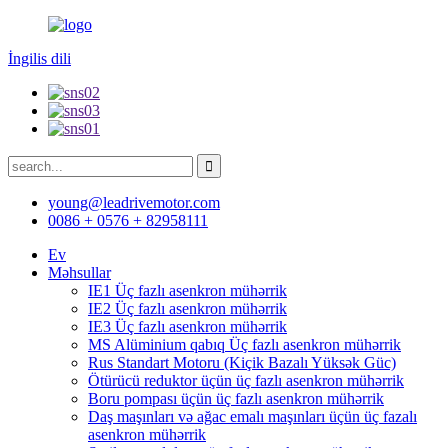
İngilis dili
young@leadrivemotor.com
0086 + 0576 + 82958111
Ev
Məhsullar
IE1 Üç fazlı asenkron mühərrik
IE2 Üç fazlı asenkron mühərrik
IE3 Üç fazlı asenkron mühərrik
MS Alüminium qabıq Üç fazlı asenkron mühərrik
Rus Standart Motoru (Kiçik Bazalı Yüksək Güc)
Ötürücü reduktor üçün üç fazlı asenkron mühərrik
Boru pompası üçün üç fazlı asenkron mühərrik
Daş maşınları və ağac emalı maşınları üçün üç fazalı
asenkron mühərrik