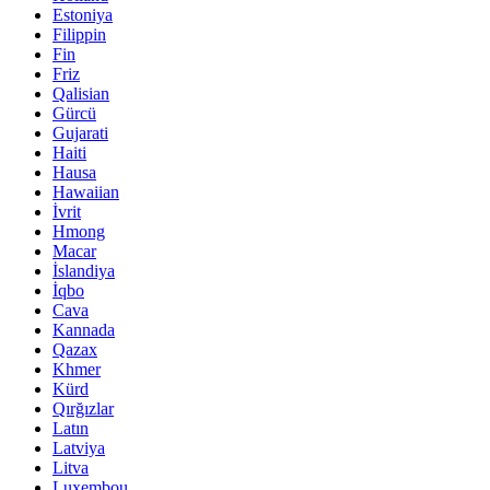
Estoniya
Filippin
Fin
Friz
Qalisian
Gürcü
Gujarati
Haiti
Hausa
Hawaiian
İvrit
Hmong
Macar
İslandiya
İqbo
Cava
Kannada
Qazax
Khmer
Kürd
Qırğızlar
Latın
Latviya
Litva
Luxembou ..