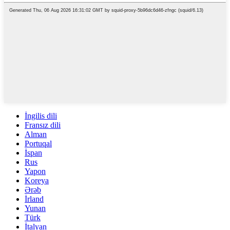
İngilis dili
Fransız dili
Alman
Portuqal
İspan
Rus
Yapon
Koreya
Ərəb
İrland
Yunan
Türk
İtalyan