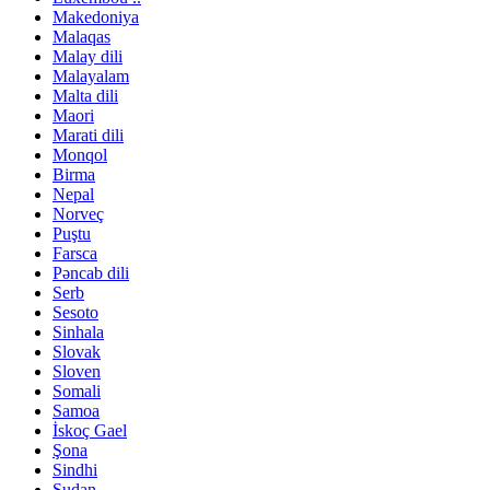
Makedoniya
Malaqas
Malay dili
Malayalam
Malta dili
Maori
Marati dili
Monqol
Birma
Nepal
Norveç
Puştu
Farsca
Pəncab dili
Serb
Sesoto
Sinhala
Slovak
Sloven
Somali
Samoa
İskoç Gael
Şona
Sindhi
Sudan