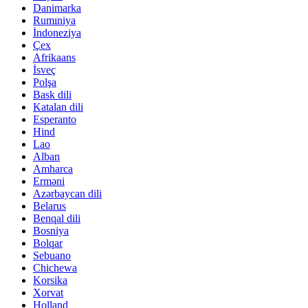
Danimarka
Rumıniya
İndoneziya
Çex
Afrikaans
İsveç
Polşa
Bask dili
Katalan dili
Esperanto
Hind
Lao
Alban
Amharca
Erməni
Azərbaycan dili
Belarus
Benqal dili
Bosniya
Bolqar
Sebuano
Chichewa
Korsika
Xorvat
Holland