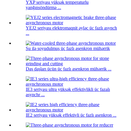
YXP seriyası yüksək temperaturlu
yanğınsöndürmə ...
YEJ2 seriyası elektromaqnit əyləc üç fazlı asynch
...
Su ilə soyudulmuş üç fazlı asenkron mühərrik
Daş daşları üçün üç fazlı asenkron mühərrik ...
IE3 seriyası ultra yüksək effektivlikli üç fazalı
asynchr ...
IE2 seriyası yüksək effektivli üç fazlı asenkron ...