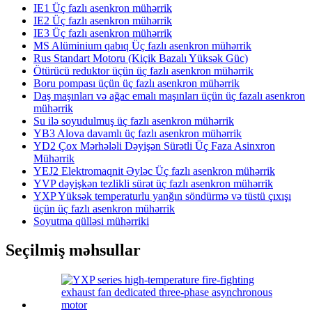
IE1 Üç fazlı asenkron mühərrik
IE2 Üç fazlı asenkron mühərrik
IE3 Üç fazlı asenkron mühərrik
MS Alüminium qabıq Üç fazlı asenkron mühərrik
Rus Standart Motoru (Kiçik Bazalı Yüksək Güc)
Ötürücü reduktor üçün üç fazlı asenkron mühərrik
Boru pompası üçün üç fazlı asenkron mühərrik
Daş maşınları və ağac emalı maşınları üçün üç fazalı asenkron
mühərrik
Su ilə soyudulmuş üç fazlı asenkron mühərrik
YB3 Alova davamlı üç fazlı asenkron mühərrik
YD2 Çox Mərhələli Dəyişən Sürətli Üç Faza Asinxron
Mühərrik
YEJ2 Elektromaqnit Əyləc Üç fazlı asenkron mühərrik
YVP dəyişkən tezlikli sürət üç fazlı asenkron mühərrik
YXP Yüksək temperaturlu yanğın söndürmə və tüstü çıxışı
üçün üç fazlı asenkron mühərrik
Soyutma qülləsi mühərriki
Seçilmiş məhsullar