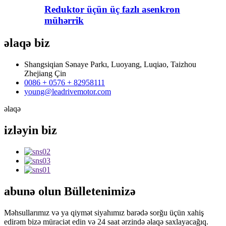
Reduktor üçün üç fazlı asenkron
mühərrik
əlaqə
biz
Shangsiqian Sənaye Parkı, Luoyang, Luqiao, Taizhou
Zhejiang Çin
0086 + 0576 + 82958111
young@leadrivemotor.com
əlaqə
izləyin
biz
abunə olun
Bülletenimizə
Məhsullarımız və ya qiymət siyahımız barədə sorğu üçün xahiş
edirəm bizə müraciət edin və 24 saat ərzində əlaqə saxlayacağıq.