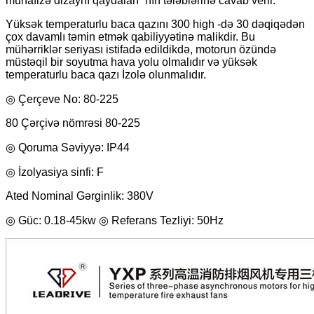
mühafizə dizaynı qaydaları” nın tələblərinə cavab verir.
Yüksək temperaturlu baca qazını 300 high -də 30 dəqiqədən
çox davamlı təmin etmək qabiliyyətinə malikdir. Bu
mühərriklər seriyası istifadə edildikdə, motorun özündə
müstəqil bir soyutma hava yolu olmalıdır və yüksək
temperaturlu baca qazı İzolə olunmalıdır.
◎ Çerçeve No: 80-225
80 Çərçivə nömrəsi 80-225
◎ Qoruma Səviyyə: IP44
◎ İzolyasiya sinfi: F
Ated Nominal Gərginlik: 380V
◎ Güc: 0.18-45kw ◎ Referans Tezliyi: 50Hz