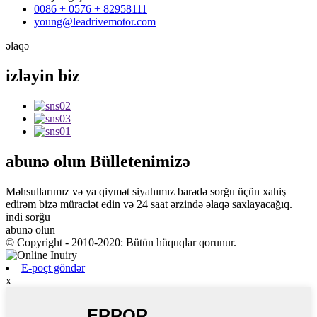
0086 + 0576 + 82958111
young@leadrivemotor.com
əlaqə
izləyin
biz
abunə olun
Bülletenimizə
Məhsullarımız və ya qiymət siyahımız barədə sorğu üçün xahiş
edirəm bizə müraciət edin və 24 saat ərzində əlaqə saxlayacağıq.
indi sorğu
abunə olun
© Copyright - 2010-2020: Bütün hüquqlar qorunur.
E-poçt göndər
x