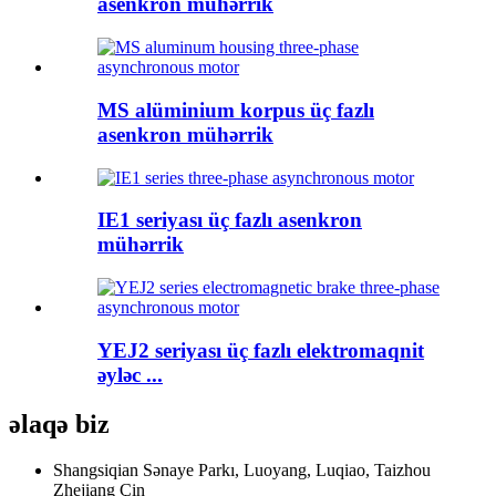
asenkron mühərrik
MS alüminium korpus üç fazlı
asenkron mühərrik
IE1 seriyası üç fazlı asenkron
mühərrik
YEJ2 seriyası üç fazlı elektromaqnit
əyləc ...
əlaqə
biz
Shangsiqian Sənaye Parkı, Luoyang, Luqiao, Taizhou
Zhejiang Çin