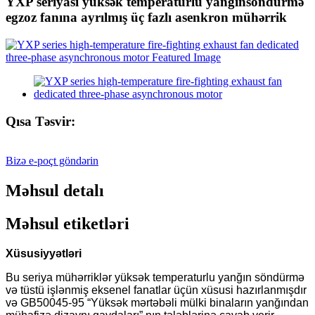
YXP seriyası yüksək temperaturlu yanğınsöndürmə
egzoz fanına ayrılmış üç fazlı asenkron mühərrik
Qısa Təsvir:
Bizə e-poçt göndərin
Məhsul detalı
Məhsul etiketləri
Xüsusiyyətləri
Bu seriya mühərriklər yüksək temperaturlu yanğın söndürmə
və tüstü işlənmiş eksenel fanatlar üçün xüsusi hazırlanmışdır
və GB50045-95 “Yüksək mərtəbəli mülki binaların yanğından