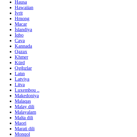
Hausa
Hawaiian
İvrit
Hmong
Macar
İslandiya
İqbo
Cava
Kannada
Qazax
Khmer
Kürd
Qırğızlar
Latın
Latviya
Litva
Luxembou ..
Makedoniya
Malaqas
Malay dili
Malayalam
Malta dili
Maori
Marati dili
Monqol