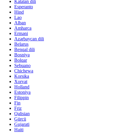
Katalan dili
Esperanto
Hind
Lao
Alban
Amharca
Erməni
Azərbaycan dili
Belarus
Benqal dili
Bosniya
Bolqar
Sebuano
Chichewa
Korsika
Xorvat
Holland
Estoniya
Filippin
Fin
Friz
Qalisian
Gürcü
Gujarati
Haiti