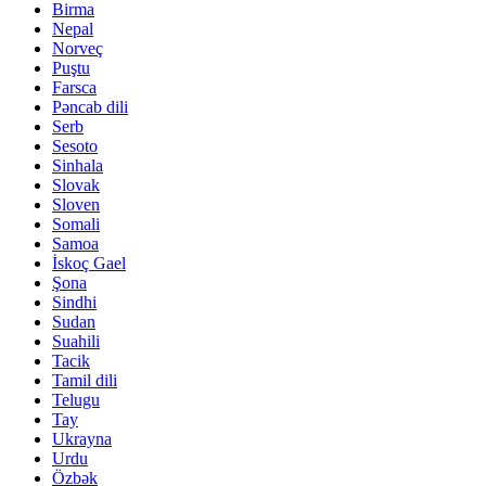
Birma
Nepal
Norveç
Puştu
Farsca
Pəncab dili
Serb
Sesoto
Sinhala
Slovak
Sloven
Somali
Samoa
İskoç Gael
Şona
Sindhi
Sudan
Suahili
Tacik
Tamil dili
Telugu
Tay
Ukrayna
Urdu
Özbək