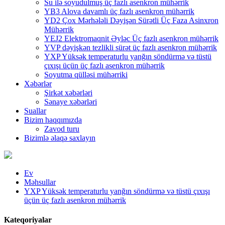
Su ilə soyudulmuş üç fazlı asenkron mühərrik
YB3 Alova davamlı üç fazlı asenkron mühərrik
YD2 Çox Mərhələli Dəyişən Sürətli Üç Faza Asinxron
Mühərrik
YEJ2 Elektromaqnit Əyləc Üç fazlı asenkron mühərrik
YVP dəyişkən tezlikli sürət üç fazlı asenkron mühərrik
YXP Yüksək temperaturlu yanğın söndürmə və tüstü
çıxışı üçün üç fazlı asenkron mühərrik
Soyutma qülləsi mühərriki
Xəbərlər
Şirkət xəbərləri
Sənaye xəbərləri
Suallar
Bizim haqqımızda
Zavod turu
Bizimlə əlaqə saxlayın
Ev
Məhsullar
YXP Yüksək temperaturlu yanğın söndürmə və tüstü çıxışı
üçün üç fazlı asenkron mühərrik
Kateqoriyalar