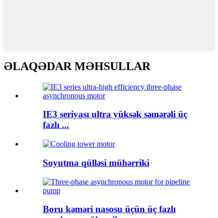
ƏLAQƏDAR MƏHSULLAR
IE3 seriyası ultra yüksək səmərəli üç
fazlı ...
Soyutma qülləsi mühərriki
Boru kəməri nasosu üçün üç fazlı