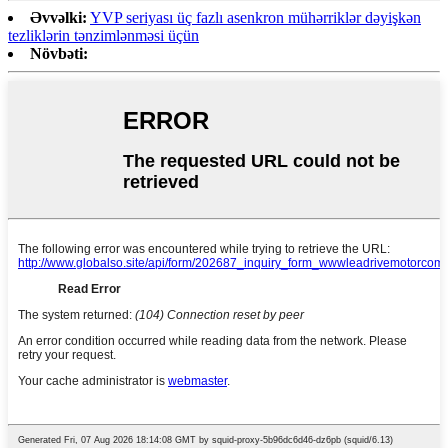
Əvvəlki:
YVP seriyası üç fazlı asenkron mühərriklər dəyişkən
tezliklərin tənzimlənməsi üçün
Növbəti: