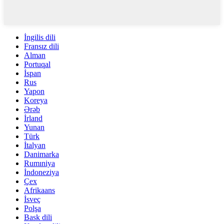
İngilis dili
Fransız dili
Alman
Portuqal
İspan
Rus
Yapon
Koreya
Ərəb
İrland
Yunan
Türk
İtalyan
Danimarka
Rumıniya
İndoneziya
Çex
Afrikaans
İsveç
Polşa
Bask dili