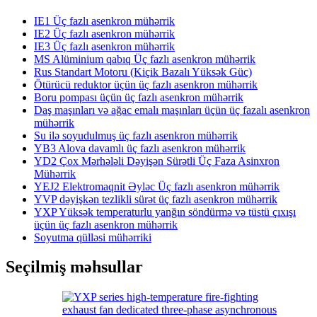
IE1 Üç fazlı asenkron mühərrik
IE2 Üç fazlı asenkron mühərrik
IE3 Üç fazlı asenkron mühərrik
MS Alüminium qabıq Üç fazlı asenkron mühərrik
Rus Standart Motoru (Kiçik Bazalı Yüksək Güc)
Ötürücü reduktor üçün üç fazlı asenkron mühərrik
Boru pompası üçün üç fazlı asenkron mühərrik
Daş maşınları və ağac emalı maşınları üçün üç fazalı asenkron
mühərrik
Su ilə soyudulmuş üç fazlı asenkron mühərrik
YB3 Alova davamlı üç fazlı asenkron mühərrik
YD2 Çox Mərhələli Dəyişən Sürətli Üç Faza Asinxron
Mühərrik
YEJ2 Elektromaqnit Əyləc Üç fazlı asenkron mühərrik
YVP dəyişkən tezlikli sürət üç fazlı asenkron mühərrik
YXP Yüksək temperaturlu yanğın söndürmə və tüstü çıxışı
üçün üç fazlı asenkron mühərrik
Soyutma qülləsi mühərriki
Seçilmiş məhsullar