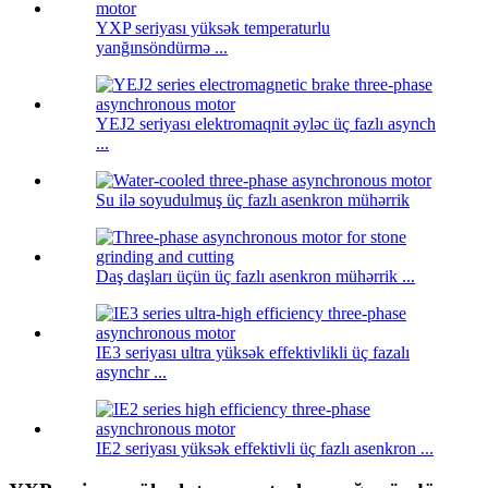
YXP seriyası yüksək temperaturlu
yanğınsöndürmə ...
YEJ2 seriyası elektromaqnit əyləc üç fazlı asynch
...
Su ilə soyudulmuş üç fazlı asenkron mühərrik
Daş daşları üçün üç fazlı asenkron mühərrik ...
IE3 seriyası ultra yüksək effektivlikli üç fazalı
asynchr ...
IE2 seriyası yüksək effektivli üç fazlı asenkron ...