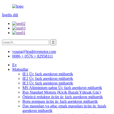
İngilis dili
young@leadrivemotor.com
0086 + 0576 + 82958111
Ev
Məhsullar
IE1 Üç fazlı asenkron mühərrik
IE2 Üç fazlı asenkron mühərrik
IE3 Üç fazlı asenkron mühərrik
MS Alüminium qabıq Üç fazlı asenkron mühərrik
Rus Standart Motoru (Kiçik Bazalı Yüksək Güc)
Ötürücü reduktor üçün üç fazlı asenkron mühərrik
Boru pompası üçün üç fazlı asenkron mühərrik
Daş maşınları və ağac emalı maşınları üçün üç fazalı
asenkron mühərrik