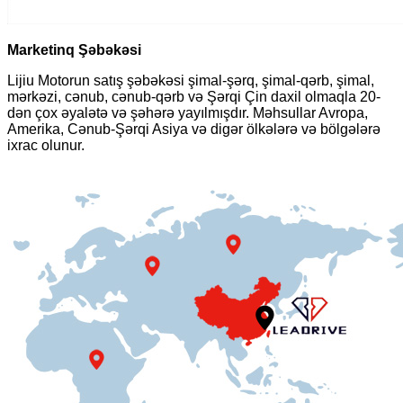
Marketinq Şəbəkəsi
Lijiu Motorun satış şəbəkəsi şimal-şərq, şimal-qərb, şimal,
mərkəzi, cənub, cənub-qərb və Şərqi Çin daxil olmaqla 20-
dən çox əyalətə və şəhərə yayılmışdır. Məhsullar Avropa,
Amerika, Cənub-Şərqi Asiya və digər ölkələrə və bölgələrə
ixrac olunur.