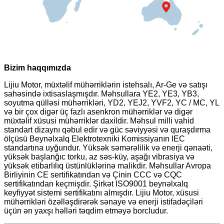
Bizim haqqımızda
Lijiu Motor, müxtəlif mühərriklərin istehsalı, Ar-Ge və satışı
sahəsində ixtisaslaşmışdır. Məhsullara YE2, YE3, YB3,
soyutma qülləsi mühərrikləri, YD2, YEJ2, YVF2, YC / MC, YL
və bir çox digər üç fazlı asenkron mühərriklər və digər
müxtəlif xüsusi mühərriklər daxildir. Məhsul milli vahid
standart dizaynı qəbul edir və güc səviyyəsi və quraşdırma
ölçüsü Beynəlxalq Elektrotexniki Komissiyanın IEC
standartına uyğundur. Yüksək səmərəlilik və enerji qənaəti,
yüksək başlanğıc torku, az səs-küy, aşağı vibrasiya və
yüksək etibarlılıq üstünlüklərinə malikdir. Məhsullar Avropa
Birliyinin CE sertifikatından və Çinin CCC və CQC
sertifikatından keçmişdir. Şirkət ISO9001 beynəlxalq
keyfiyyət sistemi sertifikatını almışdır. Lijiu Motor, xüsusi
mühərrikləri özəlləşdirərək sənaye və enerji istifadəçiləri
üçün ən yaxşı həlləri təqdim etməyə borcludur.