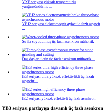
YXP seriyası yüksək temperaturlu
yanğınsöndürmə ...
YEJ2 seriyası elektromaqnit əyləc üç fazlı asynch
...
Su ilə soyudulmuş üç fazlı asenkron mühərrik
Daş daşları üçün üç fazlı asenkron mühərrik ...
IE3 seriyası ultra yüksək effektivlikli üç fazalı
asynchr ...
IE2 seriyası yüksək effektivli üç fazlı asenkron ...
YB3 seriyası partlayışa davamlı üç fazlı asenkron