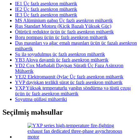
IE1 Üç fazlı asenkron mühərrik
IE2 Üç fazlı asenkron mühərrik
IE3 Üç fazlı asenkron mühərrik
MS Alüminium qabıq Üç fazlı asenkron mühərrik
Rus Standart Motoru (Kiçik Bazalı Yüksək Güc)
Ötürücü reduktor üçün üç fazlı asenkron mühərrik
Boru pompası üçün üç fazlı asenkron mühərrik
Daş maşınları və ağac emalı maşınları üçün üç fazalı asenkron
mühərrik
Su ilə soyudulmuş üç fazlı asenkron mühərrik
YB3 Alova davamlı üç fazlı asenkron mühərrik
YD2 Çox Mərhələli Dəyişən Sürətli Üç Faza Asinxron
Mühərrik
YEJ2 Elektromaqnit Əyləc Üç fazlı asenkron mühərrik
YVP dəyişkən tezlikli sürət üç fazlı asenkron mühərrik
YXP Yüksək temperaturlu yanğın söndürmə və tüstü çıxışı
üçün üç fazlı asenkron mühərrik
Soyutma qülləsi mühərriki
Seçilmiş məhsullar