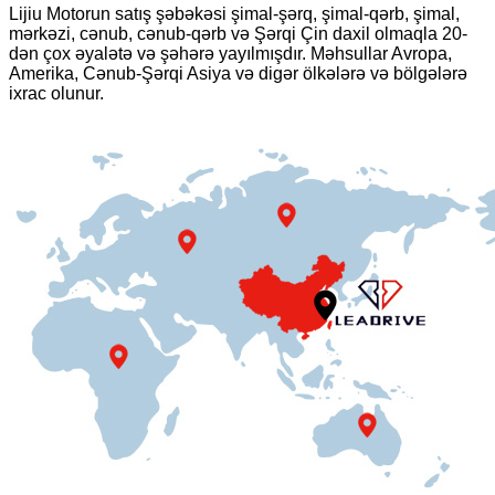
Lijiu Motorun satış şəbəkəsi şimal-şərq, şimal-qərb, şimal,
mərkəzi, cənub, cənub-qərb və Şərqi Çin daxil olmaqla 20-
dən çox əyalətə və şəhərə yayılmışdır. Məhsullar Avropa,
Amerika, Cənub-Şərqi Asiya və digər ölkələrə və bölgələrə
ixrac olunur.