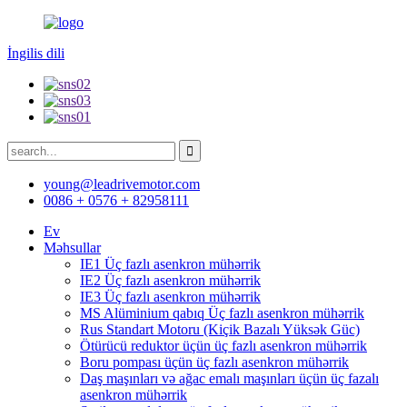
İngilis dili
young@leadrivemotor.com
0086 + 0576 + 82958111
Ev
Məhsullar
IE1 Üç fazlı asenkron mühərrik
IE2 Üç fazlı asenkron mühərrik
IE3 Üç fazlı asenkron mühərrik
MS Alüminium qabıq Üç fazlı asenkron mühərrik
Rus Standart Motoru (Kiçik Bazalı Yüksək Güc)
Ötürücü reduktor üçün üç fazlı asenkron mühərrik
Boru pompası üçün üç fazlı asenkron mühərrik
Daş maşınları və ağac emalı maşınları üçün üç fazalı
asenkron mühərrik