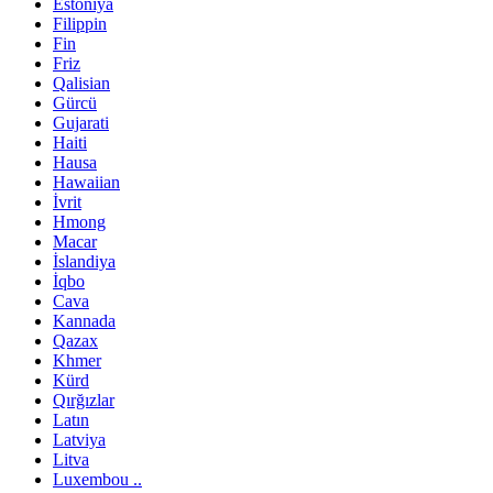
Estoniya
Filippin
Fin
Friz
Qalisian
Gürcü
Gujarati
Haiti
Hausa
Hawaiian
İvrit
Hmong
Macar
İslandiya
İqbo
Cava
Kannada
Qazax
Khmer
Kürd
Qırğızlar
Latın
Latviya
Litva
Luxembou ..