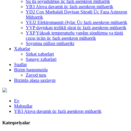
Su ilə soyudulmuş üç fazlı asenkron mühərrik
YB3 Alova davamlı üç fazlı asenkron mühərrik
YD2 Çox Mərhələli Dəyişən Sürətli Üç Faza Asinxron
Mühərrik
YEJ2 Elektromaqnit Əyləc Üç fazlı asenkron mühərrik
YVP dəyişkən tezlikli sürət üç fazlı asenkron mühərrik
YXP Yüksək temperaturlu yanğın söndürmə və tüstü
çıxışı üçün üç fazlı asenkron mühərrik
Soyutma qülləsi mühərriki
Xəbərlər
Şirkət xəbərləri
Sənaye xəbərləri
Suallar
Bizim haqqımızda
Zavod turu
Bizimlə əlaqə saxlayın
Ev
Məhsullar
YB3 Alova davamlı üç fazlı asenkron mühərrik
Kateqoriyalar