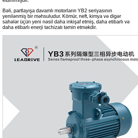
etdirilmişdir.
Bəli, partlayışa davamlı motorların YB2 seriyasının
yenilənmiş bir məhsuludur. Kömür, neft, kimya və digər
sahələr üçün yeni nəsil daha inkişaf etmiş, daha etibarlı və
daha etibarlı enerji təchizatı təmin etməkdir.