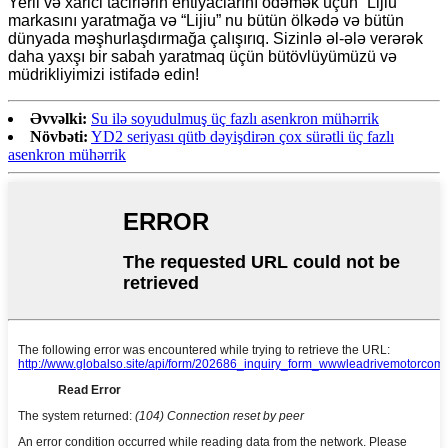
Yerli və xarici tacirlərin ehtiyaclarını ödəmək üçün “Lijiu”
markasını yaratmağa və “Lijiu” nu bütün ölkədə və bütün
dünyada məşhurlaşdırmağa çalışırıq. Sizinlə əl-ələ verərək
daha yaxşı bir sabah yaratmaq üçün bütövlüyümüzü və
müdrikliyimizi istifadə edin!
Əvvəlki:
Su ilə soyudulmuş üç fazlı asenkron mühərrik
Növbəti:
YD2 seriyası qütb dəyişdirən çox sürətli üç fazlı
asenkron mühərrik