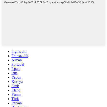
İngilis dili
Fransız dili
Alman
Portuqal
İspan
Rus
Yapon
Koreya
Ərəb
İrland
Yunan
Türk
İtalyan