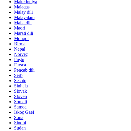
Makedoniya
Malaqas
Malay dili
Malayalam
Malta dili
Maori
Marati dili
Monqol
Birma
Nepal
Norveç
Puştu
Farsca
Pəncab dili
Serb
Sesoto
Sinhala
Slovak
Sloven
Somali
Samoa
İskoç Gael
Şona
Sindhi
Sudan