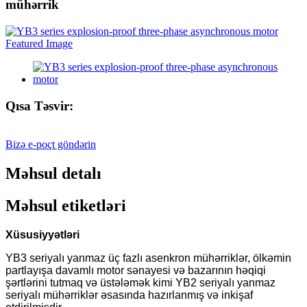
mühərrik
Qısa Təsvir:
Bizə e-poçt göndərin
Məhsul detalı
Məhsul etiketləri
Xüsusiyyətləri
YB3 seriyalı yanmaz üç fazlı asenkron mühərriklər, ölkəmin
partlayışa davamlı motor sənayesi və bazarının həqiqi
şərtlərini tutmaq və üstələmək kimi YB2 seriyalı yanmaz
seriyalı mühərriklər əsasında hazırlanmış və inkişaf