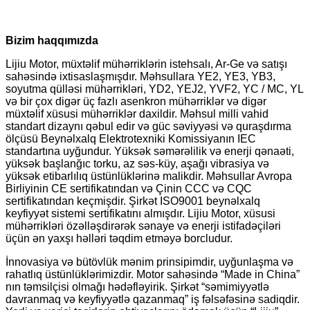
Bizim haqqımızda
Lijiu Motor, müxtəlif mühərriklərin istehsalı, Ar-Ge və satışı
sahəsində ixtisaslaşmışdır. Məhsullara YE2, YE3, YB3,
soyutma qülləsi mühərrikləri, YD2, YEJ2, YVF2, YC / MC, YL
və bir çox digər üç fazlı asenkron mühərriklər və digər
müxtəlif xüsusi mühərriklər daxildir. Məhsul milli vahid
standart dizaynı qəbul edir və güc səviyyəsi və quraşdırma
ölçüsü Beynəlxalq Elektrotexniki Komissiyanın IEC
standartına uyğundur. Yüksək səmərəlilik və enerji qənaəti,
yüksək başlanğıc torku, az səs-küy, aşağı vibrasiya və
yüksək etibarlılıq üstünlüklərinə malikdir. Məhsullar Avropa
Birliyinin CE sertifikatından və Çinin CCC və CQC
sertifikatından keçmişdir. Şirkət ISO9001 beynəlxalq
keyfiyyət sistemi sertifikatını almışdır. Lijiu Motor, xüsusi
mühərrikləri özəlləşdirərək sənaye və enerji istifadəçiləri
üçün ən yaxşı həlləri təqdim etməyə borcludur.
İnnovasiya və bütövlük mənim prinsipimdir, uyğunlaşma və
rahatlıq üstünlüklərimizdir. Motor sahəsində “Made in China”
nın təmsilçisi olmağı hədəfləyirik. Şirkət “səmimiyyətlə
davranmaq və keyfiyyətlə qazanmaq” iş fəlsəfəsinə sadiqdir.