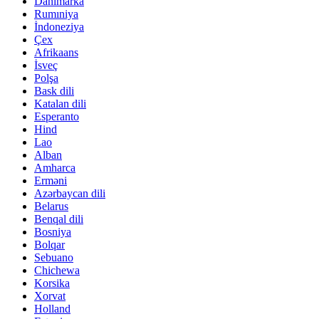
Danimarka
Rumıniya
İndoneziya
Çex
Afrikaans
İsveç
Polşa
Bask dili
Katalan dili
Esperanto
Hind
Lao
Alban
Amharca
Erməni
Azərbaycan dili
Belarus
Benqal dili
Bosniya
Bolqar
Sebuano
Chichewa
Korsika
Xorvat
Holland