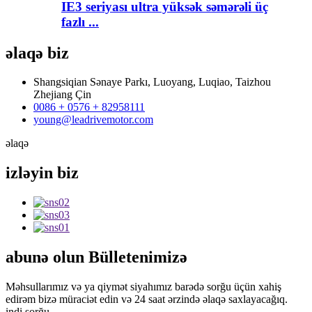
IE3 seriyası ultra yüksək səmərəli üç
fazlı ...
əlaqə
biz
Shangsiqian Sənaye Parkı, Luoyang, Luqiao, Taizhou
Zhejiang Çin
0086 + 0576 + 82958111
young@leadrivemotor.com
əlaqə
izləyin
biz
abunə olun
Bülletenimizə
Məhsullarımız və ya qiymət siyahımız barədə sorğu üçün xahiş
edirəm bizə müraciət edin və 24 saat ərzində əlaqə saxlayacağıq.
indi sorğu